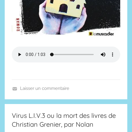
6
Laisser un commentaire
P
o
d
Virus L.I.V.3 ou la mort des livres de
c
Christian Grenier, par Nolan
a