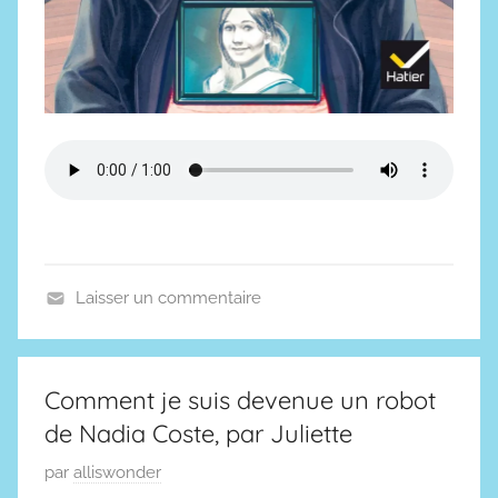
Laisser un commentaire
P
o
d
Comment je suis devenue un robot
c
de Nadia Coste, par Juliette
a
s
P
par
alliswonder