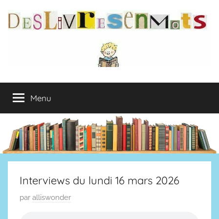
Aller
au
contenu
deslivresenmots
Menu
Interviews du lundi 16 mars 2026
P
par
alliswonder
u