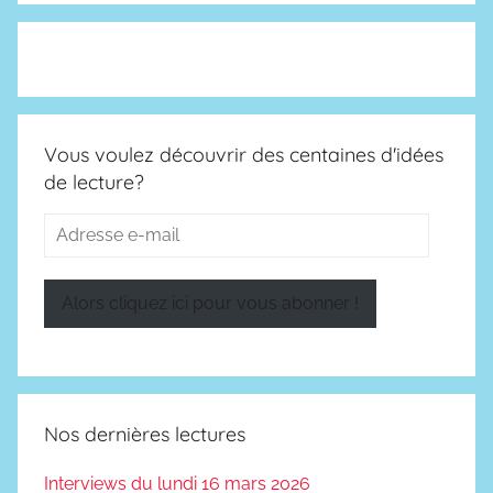
2
0
2
5
-
Vous voulez découvrir des centaines d'idées
2
de lecture?
0
2
Adresse
6
e-
mail
Alors cliquez ici pour vous abonner !
Nos dernières lectures
Interviews du lundi 16 mars 2026