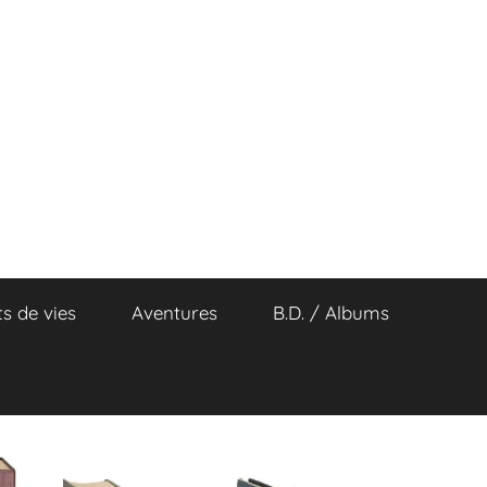
ts de vies
Aventures
B.D. / Albums