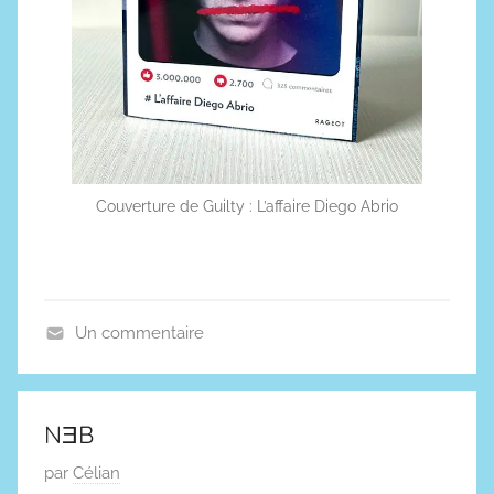
Couverture de Guilty : L’affaire Diego Abrio
Un commentaire
A
r
t
NƎB
i
P
par
Célian
c