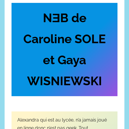
u
l
b
e
NƎB de
l
s
i
,
é
P
Caroline SOLE
l
o
e
l
2
i
et Gaya
6
c
m
i
WISNIEWSKI
a
e
r
r
s
2
0
2
Alexandra qui est au lycée, n’a jamais joué
4
en ligne donc n’est pas geek. Tout