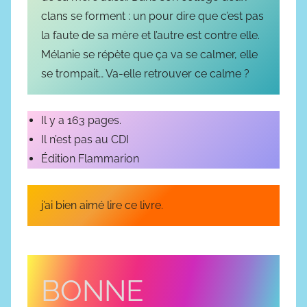
t
clans se forment : un pour dire que c’est pas
e
la faute de sa mère et l’autre est contre elle.
m
Mélanie se répète que ça va se calmer, elle
b
r
se trompait… Va-elle retrouver ce calme ?
e
2
Il y a 163 pages.
0
Il n’est pas au CDI
2
Édition Flammarion
4
j’ai bien aimé lire ce livre.
BONNE