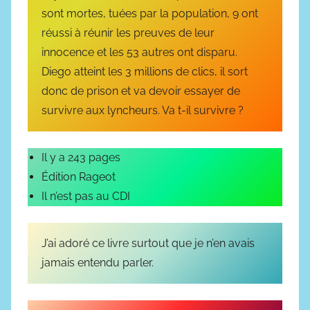
sont mortes, tuées par la population, 9 ont
réussi à réunir les preuves de leur
innocence et les 53 autres ont disparu.
Diego atteint les 3 millions de clics, il sort
donc de prison et va devoir essayer de
survivre aux lyncheurs. Va t-il survivre ?
Il y a 243 pages
Édition Rageot
Il n’est pas au CDI
J’ai adoré ce livre surtout que je n’en avais
jamais entendu parler.