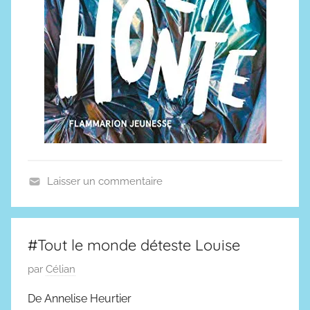
Laisser un commentaire
A
r
t
#Tout le monde déteste Louise
i
P
par
Célian
c
u
l
De Annelise Heurtier
b
e