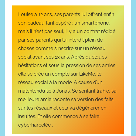
l
s
i
Louise a 12 ans, ses parents lui offrent enfin
é
son cadeau tant espéré : un smartphone,
l
mais il n’est pas seul, il y a un contrat rédigé
e
par ses parents qui lui interdit plein de
4
choses comme s’inscrire sur un réseau
j
social avant ses 13 ans. Après quelques
u
hésitations et sous la pression de ses amies,
i
elle se crée un compte sur LikeMe, le
n
réseau social à la mode. A cause d’un
2
malentendu lié à Jonas. Se sentant trahie, sa
0
meilleure amie raconte sa version des faits
2
sur les réseaux et cela va dégénérer en
4
insultes. Et elle commence à se faire
cyberharcelée…