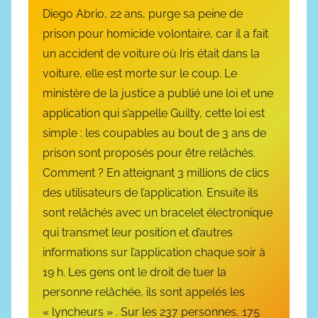
l
Diego Abrio, 22 ans, purge sa peine de
e
prison pour homicide volontaire, car il a fait
2
un accident de voiture où Iris était dans la
1
voiture, elle est morte sur le coup. Le
m
ministère de la justice a publié une loi et une
a
application qui s’appelle Guilty, cette loi est
i
simple : les coupables au bout de 3 ans de
2
prison sont proposés pour être relâchés.
0
2
Comment ? En atteignant 3 millions de clics
4
des utilisateurs de l’application. Ensuite ils
sont relâchés avec un bracelet électronique
qui transmet leur position et d’autres
informations sur l’application chaque soir à
19 h. Les gens ont le droit de tuer la
personne relâchée, ils sont appelés les
« lyncheurs » . Sur les 237 personnes, 175