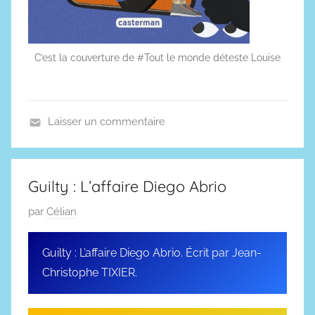
C’est la couverture de #Tout le monde déteste Louise
Laisser un commentaire
A
r
t
Guilty : L’affaire Diego Abrio
i
P
par
Célian
c
u
l
b
e
Guilty : L’affaire Diego Abrio. Écrit par Jean-
l
s
Christophe TIXIER.
i
é