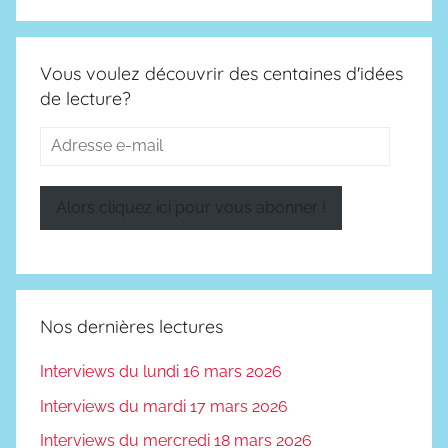
A
v
Vous voulez découvrir des centaines d'idées
e
de lecture?
n
t
Adresse
u
e-
r
mail
e
Alors cliquez ici pour vous abonner !
s
Nos dernières lectures
Interviews du lundi 16 mars 2026
Interviews du mardi 17 mars 2026
Interviews du mercredi 18 mars 2026