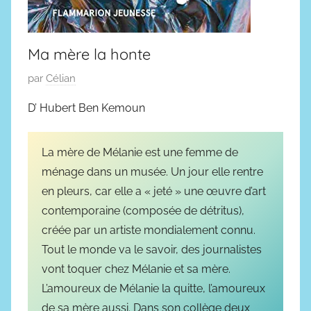
Ma mère la honte
P
par
Célian
u
D’ Hubert Ben Kemoun
b
l
i
La mère de Mélanie est une femme de
é
ménage dans un musée. Un jour elle rentre
l
en pleurs, car elle a « jeté » une œuvre d’art
e
contemporaine (composée de détritus),
2
créée par un artiste mondialement connu.
7
Tout le monde va le savoir, des journalistes
s
vont toquer chez Mélanie et sa mère.
e
L’amoureux de Mélanie la quitte, l’amoureux
p
de sa mère aussi. Dans son collège deux