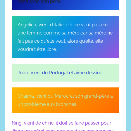
mine avec son père.
Angelica, vient d’Italie, elle ne veut pas être
une femme comme sa mère car sa mère ne
fait pas ce qu’elle veut. alors qu’elle, elle
voudrait être libre.
Joao, vient du Portugal et aime dessiner.
Chaïma, vient du Maroc et son grand-père a
un problème aux bronches.
Ning, vient de chine, il doit se faire passer pour