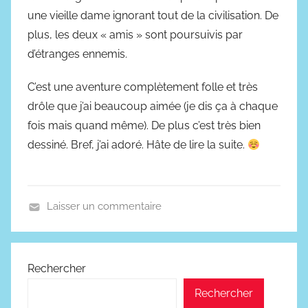
une vieille dame ignorant tout de la civilisation. De
plus, les deux « amis » sont poursuivis par
d’étranges ennemis.
C’est une aventure complètement folle et très
drôle que j’ai beaucoup aimée (je dis ça à chaque
fois mais quand même). De plus c’est très bien
dessiné. Bref, j’ai adoré. Hâte de lire la suite.
Laisser un commentaire
B
.
D
Rechercher
.
Rechercher
,