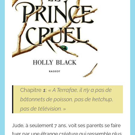
e
c
1
i
3
e
n
n
o
c
v
e
e
-
m
f
b
i
r
c
e
t
2
Chapitre
1
:
« A Terrafae, il n’y a pas de
i
0
bâtonnets de poisson, pas de ketchup,
o
2
n
pas de télévision. »
4
Jude, à seulement 7 ans, voit ses parents se faire
tuer par une étrange créature qui ressemble plus