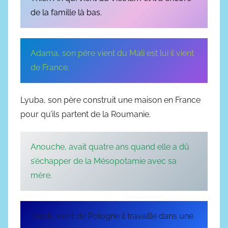
2
de la famille là bas.
0
2
4
Adama, son père vient du Mali est lui il vient
de France.
Lyuba, son père construit une maison en France
pour qu’ils partent de la Roumanie.
Anouche, avait quatre ans quand elle a dû
s’échapper de la Mésopotamie avec sa
mère.
Jacek, vient de Pologne il travaille dans une