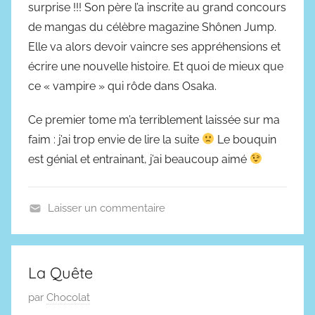
surprise !!! Son père l’a inscrite au grand concours
de mangas du célèbre magazine Shônen Jump.
Elle va alors devoir vaincre ses appréhensions et
écrire une nouvelle histoire. Et quoi de mieux que
ce « vampire » qui rôde dans Osaka.
Ce premier tome m’a terriblement laissée sur ma
faim : j’ai trop envie de lire la suite
Le bouquin
est génial et entrainant, j’ai beaucoup aimé
Laisser un commentaire
B
.
D
La Quête
.
P
par
Chocolat
,