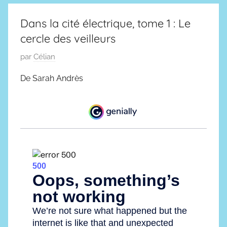
n
c
Dans la cité électrique, tome 1 : Le
o
cercle des veilleurs
r
r
P
par
Célian
u
u
De Sarah Andrès
p
b
t
l
i
i
b
é
l
l
e
e
s
2
2
4
0
n
2
o
5
v