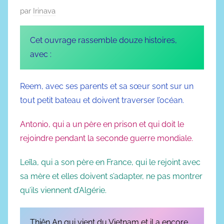
P
par
Irinava
c
u
e
b
-
Cet ouvrage rassemble douze histoires,
l
f
avec :
i
i
é
c
Reem, avec ses parents et sa sœur sont sur un
l
t
tout petit bateau et doivent traverser l’océan.
e
i
3
o
Antonio, qui a un père en prison et qui doit le
n
n
rejoindre pendant la seconde guerre mondiale.
o
v
Leïla, qui a son père en France, qui le rejoint avec
e
sa mère et elles doivent s’adapter, ne pas montrer
m
qu’ils viennent d’Algérie.
b
r
e
Thiên An qui vient du Vietnam et il a encore