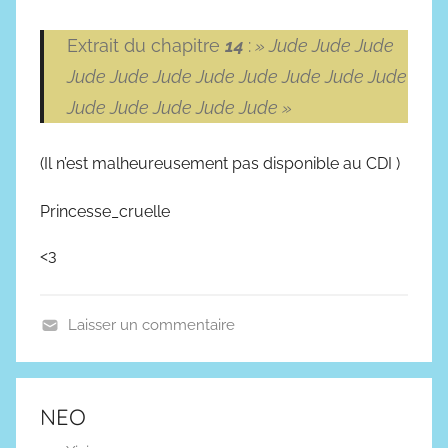
Extrait du chapitre
14
:
» Jude Jude Jude
Jude Jude Jude Jude Jude Jude Jude Jude
Jude Jude Jude Jude Jude »
(Il n’est malheureusement pas disponible au CDI )
Princesse_cruelle
<3
Laisser un commentaire
F
a
n
NEO
t