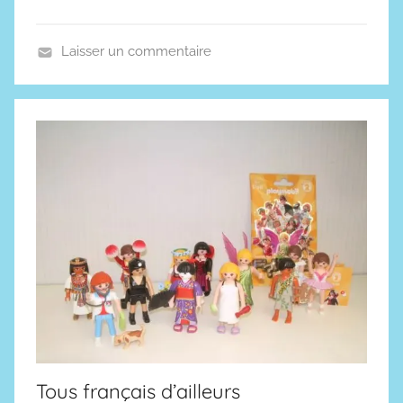
Laisser un commentaire
A
v
e
n
t
u
r
e
s
,
S
c
i
e
Tous français d’ailleurs
n