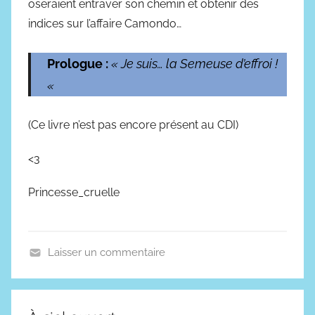
oseraient entraver son chemin et obtenir des
indices sur l’affaire Camondo…
Prologue :
« Je suis… la Semeuse d’effroi !
«
(Ce livre n’est pas encore présent au CDI)
<3
Princesse_cruelle
Laisser un commentaire
I
n
c