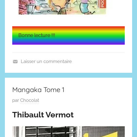
Bonne lecture !!!
Laisser un commentaire
A
u
t
Mangaka Tome 1
e
P
par
Chocolat
u
u
r
Thibault Vermot
b
s
l
c
i
l