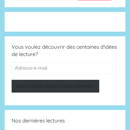
a
l
b
u
m
s
Vous voulez découvrir des centaines d'idées
de lecture?
Adresse
e-
mail
Alors cliquez ici pour vous abonner !
Nos dernières lectures