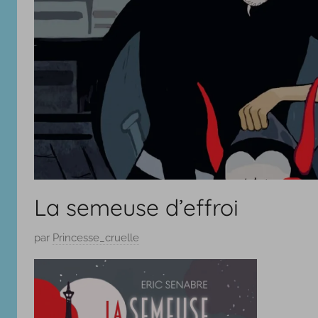
La semeuse d’effroi
P
par
Princesse_cruelle
u
b
l
i