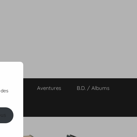
ts de vies
Aventures
B.D. / Albums
 des
ous