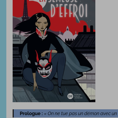
é
l
e
2
4
n
o
v
e
m
b
r
e
2
0
2
Prologue :
« On ne tue pas un démon avec un 
4