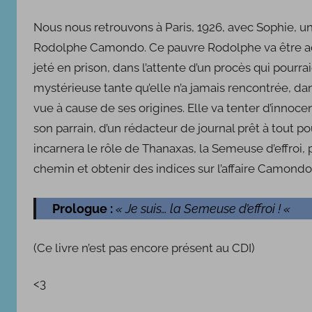
Nous nous retrouvons à Paris, 1926, avec Sophie, une 
Rodolphe Camondo. Ce pauvre Rodolphe va être acc
jeté en prison, dans l’attente d’un procès qui pourrai
mystérieuse tante qu’elle n’a jamais rencontrée, dan
vue à cause de ses origines. Elle va tenter d’innocen
son parrain, d’un rédacteur de journal prêt à tout 
incarnera le rôle de Thanaxas, la Semeuse d’effroi,
chemin et obtenir des indices sur l’affaire Camond
Prologue :
« Je suis… la Semeuse d’effroi ! «
(Ce livre n’est pas encore présent au CDI)
<3