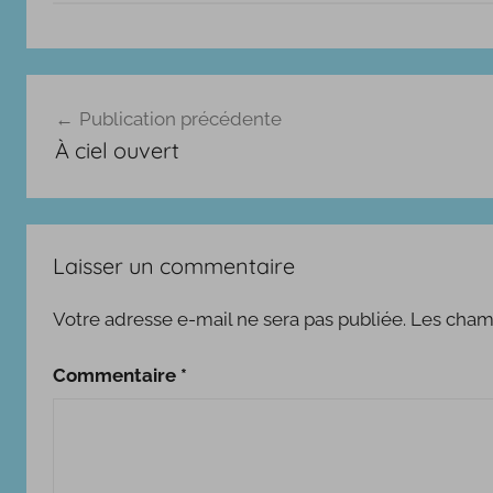
I
Navigation
n
Publication précédente
c
de
À ciel ouvert
o
l’article
r
r
u
Laisser un commentaire
p
t
Votre adresse e-mail ne sera pas publiée.
Les champ
i
b
Commentaire
*
l
e
s
2