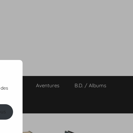
ts de vies
Aventures
B.D. / Albums
 des
ous