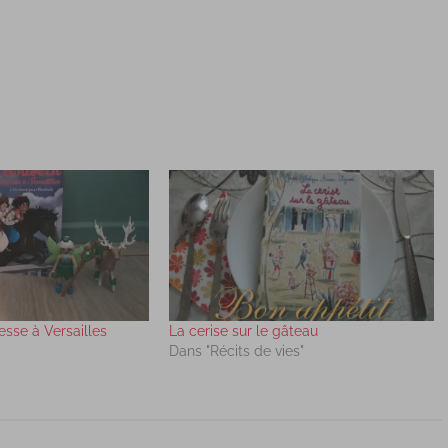
esse à Versailles
La cerise sur le gâteau
Dans "Récits de vies"