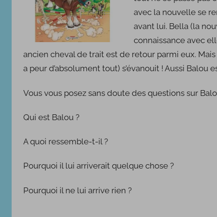
l
avec la nouvelle se 
e
2
avant lui. Bella (la no
6
connaissance avec elle
n
ancien cheval de trait est de retour parmi eux. Mais 
o
a peur d’absolument tout) s’évanouit ! Aussi Balou est 
v
e
Vous vous posez sans doute des questions sur Balo
m
b
Qui est Balou ?
r
e
A quoi ressemble-t-il ?
2
0
Pourquoi il lui arriverait quelque chose ?
1
8
Pourquoi il ne lui arrive rien ?