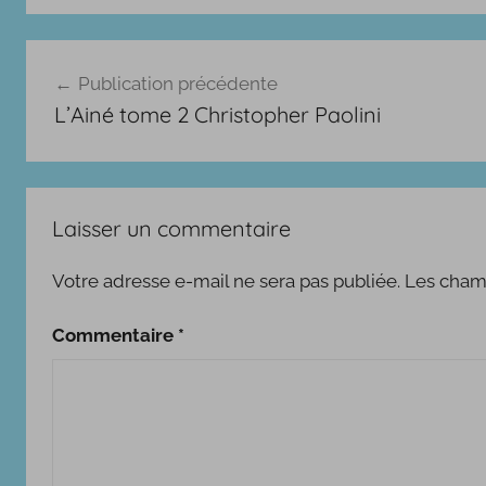
B
Navigation
.
Publication précédente
D
de
L’Ainé tome 2 Christopher Paolini
.
l’article
,
a
l
Laisser un commentaire
b
u
Votre adresse e-mail ne sera pas publiée.
Les champ
m
s
Commentaire
*
,
F
a
n
t
a