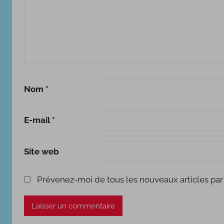
s
t
i
q
u
e
Nom
*
E-mail
*
Site web
Prévenez-moi de tous les nouveaux articles par 