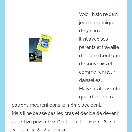
u
u
b
r
Voici l’histoire d’un
l
e
jeune trisomique
i
s
de 30 ans .
é
Il vit avec ses
l
parents et travaille
e
dans une boutique
2
7
de souvenirs et
j
comme renifleur
a
d’aisselles….
n
Mais sa vit bascule
v
quand ses deux
i
patrons meurent dans le même accident….
e
Mais il ne baisse pas les bras et décide de devenir
r
détective privé chez Ｄéｔｅｃｔｉｖｅｓ Ｓｅｒ
2
ｖｉｃｅｓ ＆ Ｖｅｒｓａ….