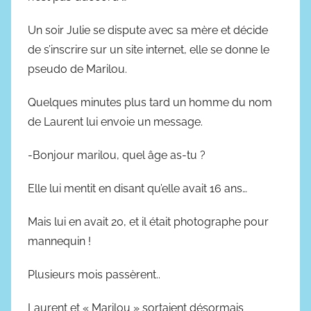
6
n
Un soir Julie se dispute avec sa mère et décide
o
de s’inscrire sur un site internet, elle se donne le
v
pseudo de Marilou.
e
m
Quelques minutes plus tard un homme du nom
b
de Laurent lui envoie un message.
r
e
-Bonjour marilou, quel âge as-tu ?
2
0
Elle lui mentit en disant qu’elle avait 16 ans…
1
Mais lui en avait 20, et il était photographe pour
8
mannequin !
Plusieurs mois passèrent..
Laurent et « Marilou » sortaient désormais