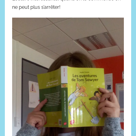
1
ne peut plus s’arrêter!
9