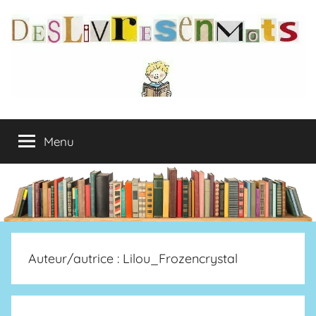
Aller
au
contenu
deslivresenmots
Menu
Auteur/autrice :
Lilou_Frozencrystal