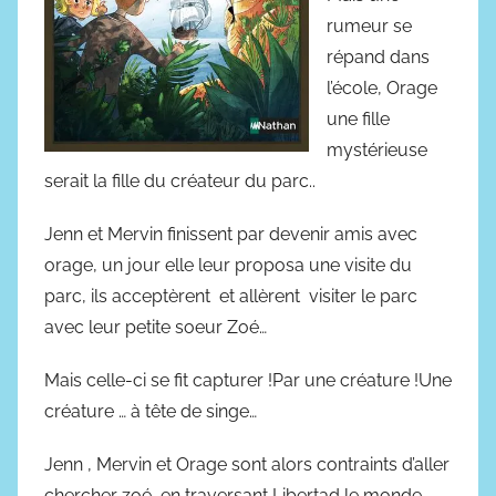
j
rumeur se
a
répand dans
n
v
l’école, Orage
i
une fille
e
mystérieuse
r
serait la fille du créateur du parc..
2
0
Jenn et Mervin finissent par devenir amis avec
1
orage, un jour elle leur proposa une visite du
9
parc, ils acceptèrent et allèrent visiter le parc
avec leur petite soeur Zoé…
Mais celle-ci se fit capturer !Par une créature !Une
créature … à tête de singe…
Jenn , Mervin et Orage sont alors contraints d’aller
chercher zoé, en traversant Libertad le monde