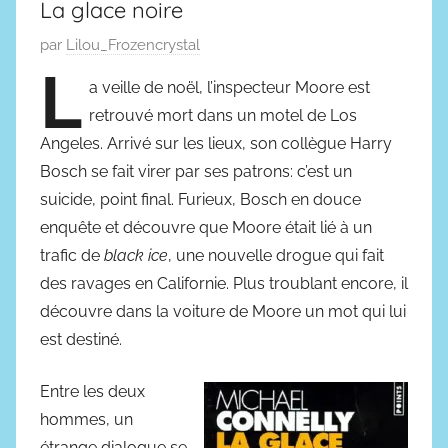
La glace noire
P
par
Lilou_Frozencrystal
L
u
a veille de noël, l’inspecteur Moore est
b
retrouvé mort dans un motel de Los
l
Angeles. Arrivé sur les lieux, son collègue Harry
i
Bosch se fait virer par ses patrons: c’est un
é
suicide, point final. Furieux, Bosch en douce
l
e
enquête et découvre que Moore était lié à un
2
trafic de
black ice
, une nouvelle drogue qui fait
3
des ravages en Californie. Plus troublant encore, il
j
découvre dans la voiture de Moore un mot qui lui
a
est destiné.
n
v
Entre les deux
i
hommes, un
e
étrange dialogue se