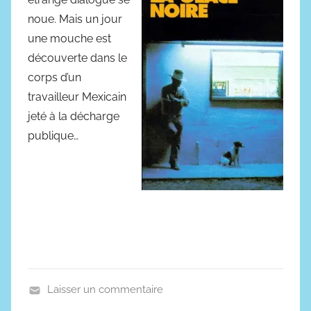
r
noue. Mais un jour
2
une mouche est
0
découverte dans le
2
corps d’un
0
travailleur Mexicain
jeté à la décharge
publique…
Laisser un commentaire
P