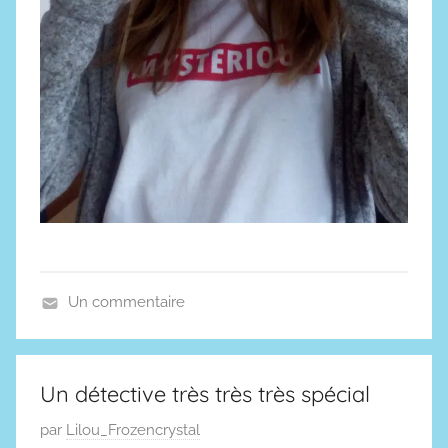
Un commentaire
A
v
e
Un détective très très très spécial
n
P
par
Lilou_Frozencrystal
t