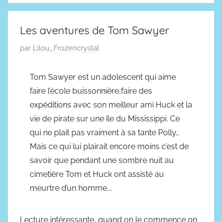
o
l
Les aventures de Tom Sawyer
i
P
par
Lilou_Frozencrystal
c
u
i
b
e
Tom Sawyer est un adolescent qui aime
l
r
faire l’école buissonnière,faire des
i
expéditions avec son meilleur ami Huck et la
é
vie de pirate sur une île du Mississippi. Ce
l
qui ne plait pas vraiment à sa tante Polly…
e
Mais ce qui lui plairait encore moins c’est de
9
savoir que pendant une sombre nuit au
m
cimetière Tom et Huck ont assisté au
a
meurtre d’un homme….
i
2
0
Lecture intéressante, quand on le commence on