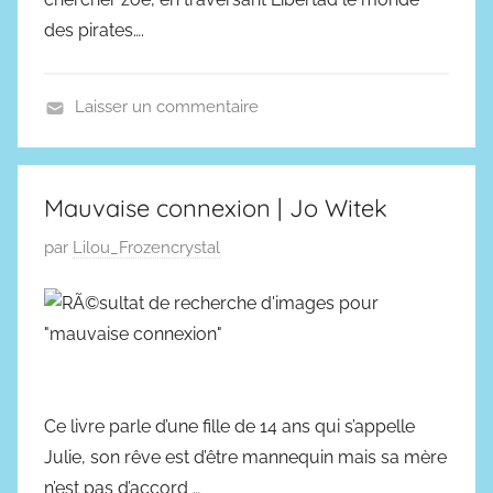
des pirates….
Laisser un commentaire
F
a
n
Mauvaise connexion | Jo Witek
t
P
par
Lilou_Frozencrystal
a
u
s
b
t
l
i
i
q
é
u
l
e
Ce livre parle d’une fille de 14 ans qui s’appelle
e
Julie, son rêve est d’être mannequin mais sa mère
2
n’est pas d’accord …