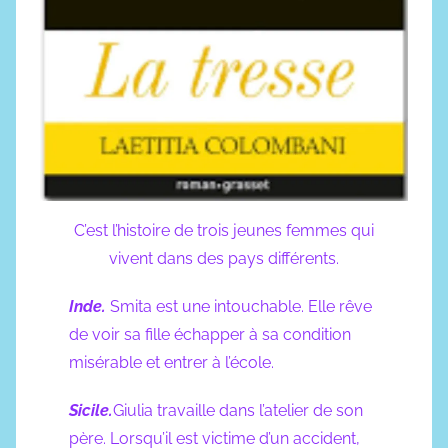
0
2
3
C’est l’histoire de trois jeunes femmes qui
vivent dans des pays différents.
Inde.
Smita est une intouchable. Elle rêve
de voir sa fille échapper à sa condition
misérable et entrer à l’école.
Sicile.
Giulia travaille dans l’atelier de son
père. Lorsqu’il est victime d’un accident,