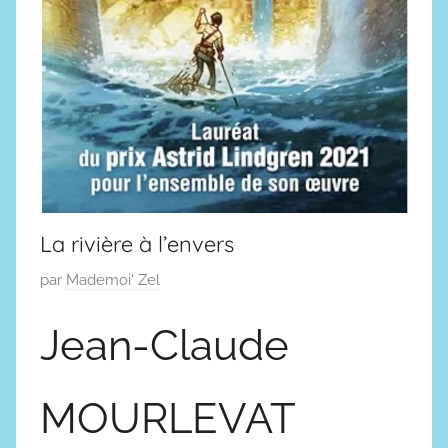
La rivière à l’envers
P
par
Mademoi' Zel
u
Jean-Claude
b
l
i
MOURLEVAT
é
l