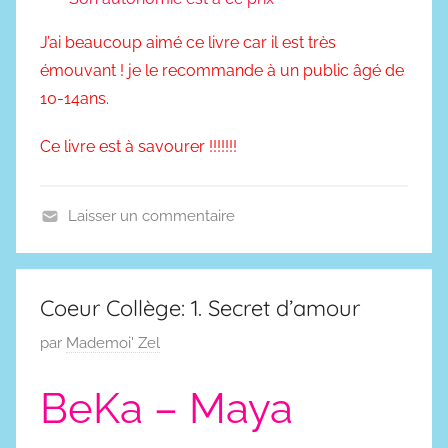
J’ai beaucoup aimé ce livre car il est très
émouvant ! je le recommande à un public âgé de
10-14ans.
Ce livre est à savourer !!!!!!!
Laisser un commentaire
R
é
c
Coeur Collège: 1. Secret d’amour
i
P
par
Mademoi' Zel
t
u
s
BeKa – Maya
b
d
l
e
i