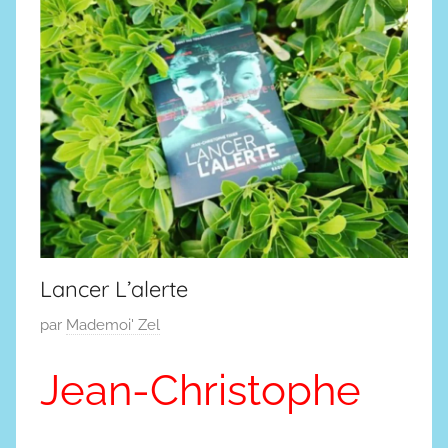
n
t
u
r
e
s
Lancer L’alerte
P
par
Mademoi' Zel
u
Jean-Christophe
b
l
i