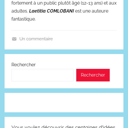
fortement à un public plutôt âgé (12-13 ans) et aux
adultes.
Laetitia COMLOBANI
est une auteure
fantastique.
Un commentaire
A
v
e
Rechercher
n
Rechercher
t
u
r
e
s
,
R
Vous voulez découvrir des centaines d'idées
é