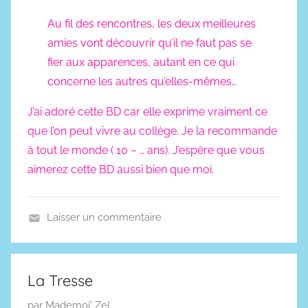
Au fil des rencontres, les deux meilleures
amies vont découvrir qu’il ne faut pas se
fier aux apparences, autant en ce qui
concerne les autres qu’elles-mêmes…
J’ai adoré cette BD car elle exprime vraiment ce
que l’on peut vivre au collège. Je la recommande
à tout le monde ( 10 – … ans). J’espère que vous
aimerez cette BD aussi bien que moi.
Laisser un commentaire
B
.
D
La Tresse
.
P
par
Mademoi' Zel
,