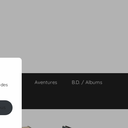
ts de vies
Aventures
B.D. / Albums
 des
ous