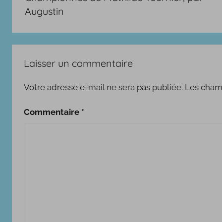
l’article
Augustin
a
s
t
s
Laisser un commentaire
2
0
Votre adresse e-mail ne sera pas publiée.
Les champ
2
5
Commentaire
*
-
2
0
2
6