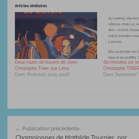
Articles similaires
Deux roues de travers de Jean-
dix minutes sur le
Christophe Tixier, par Léna
Christophe TIXIE
Dans "Podcasts 2025-2026"
Dans "Aventures"
P
Navigation
o
Publication précédente
d
de
Championnes de Mathilde Tournier, par
c