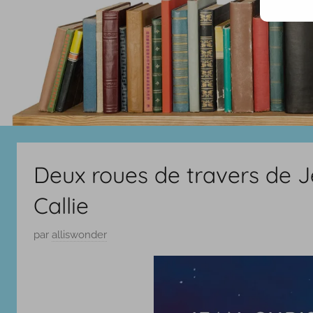
Deux roues de travers de J
Callie
P
par
alliswonder
u
b
l
i