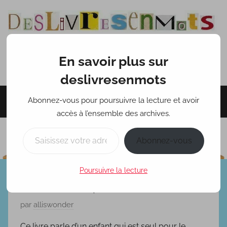
Aller
au
contenu
En savoir plus sur
deslivresenmots
deslivresenmots
Abonnez-vous pour poursuivre la lecture et avoir
Menu
accès à l’ensemble des archives.
Saisissez votre adresse e-mail…
Abonnez-vous
Poursuivre la lecture
Dix minutes à perdre
P
par
alliswonder
u
Ce livre parle d’un enfant qui est seul pour le