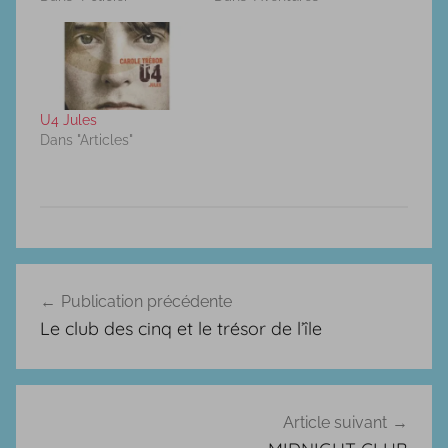
U4 Jules
Dans "Articles"
P
Navigation
o
Publication précédente
de
l
Le club des cinq et le trésor de l’île
i
l’article
c
i
e
Article suivant
r