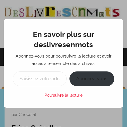
Aller
au
contenu
En savoir plus sur
deslivresenmots
deslivresenmots
Abonnez-vous pour poursuivre la lecture et avoir
Menu
accès à l’ensemble des archives.
Saisissez votre adresse e-mail…
Abonnez-vous
Poursuivre la lecture
Jeux macabres
P
par
Chocolat
u