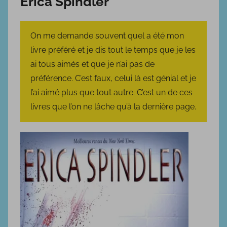
Erica Spindler
b
l
i
On me demande souvent quel a été mon
é
livre préféré et je dis tout le temps que je les
l
ai tous aimés et que je n’ai pas de
e
préférence. C’est faux, celui là est génial et je
8
l’ai aimé plus que tout autre. C’est un de ces
j
livres que l’on ne lâche qu’à la dernière page.
a
n
v
i
e
r
2
0
2