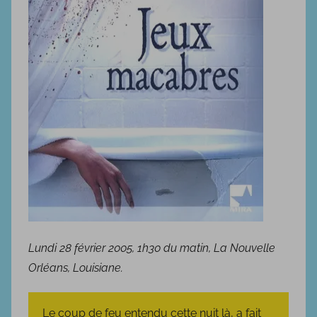
4
Lundi 28 février 2005, 1h30 du matin, La Nouvelle
Orléans, Louisiane.
Le coup de feu entendu cette nuit là, a fait