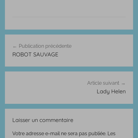
A
Navigation
v
Publication précédente
de
e
ROBOT SAUVAGE
n
l’article
t
u
r
Article suivant
e
Lady Helen
s
,
P
Laisser un commentaire
o
l
Votre adresse e-mail ne sera pas publiée.
Les