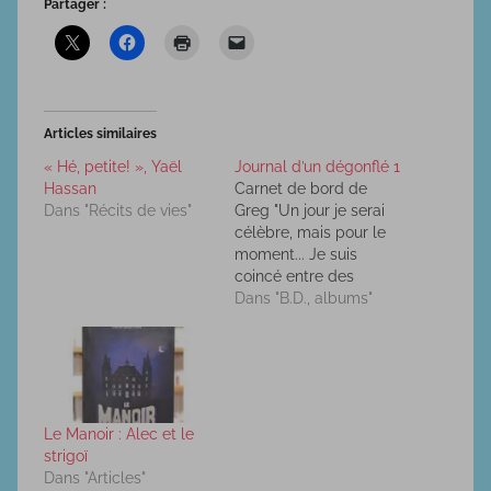
Partager :
Articles similaires
« Hé, petite! », Yaël
Journal d’un dégonflé 1
Hassan
Carnet de bord de
Dans "Récits de vies"
Greg "Un jour je serai
célèbre, mais pour le
moment... Je suis
coincé entre des
débiles" Bon, je vous le
Dans "B.D., albums"
dis maintenant, Ce
n'est pas un journal,
C'est un carnet de
bord ! J'ai supplié ma
mère de ne pas
m'acheté un journal
Le Manoir : Alec et le
"intime", mais comme…
strigoï
Dans "Articles"