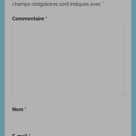
i
champs obligatoires sont indiqués avec
*
c
i
Commentaire
*
e
r
Nom
*