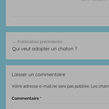
A
Navigation
v
Publication précédente
e
de
Qui veut adopter un chaton ?
n
l’article
t
u
r
Laisser un commentaire
e
s
Votre adresse e-mail ne sera pas publiée.
Les champ
,
R
Commentaire
*
é
c