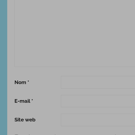
i
t
s
d
e
v
i
e
s
Nom
*
E-mail
*
Site web