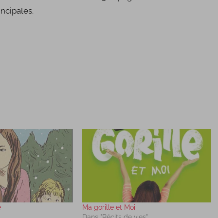
incipales.
e
Ma gorille et Moi
Dans "Récits de vies"