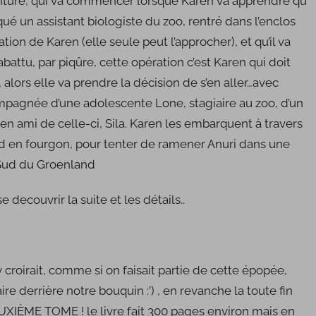
ture, qui va commencer lorsque Karen va apprendre qu’
qué un assistant biologiste du zoo, rentré dans l’enclos
ation de Karen (elle seule peut l’approcher), et qu’il va
abattu, par piqûre, cette opération c’est Karen qui doit
, alors elle va prendre la décision de s’en aller…avec
mpagnée d’une adolescente Lone, stagiaire au zoo, d’un
en ami de celle-ci, Sila. Karen les embarquent à travers
d en fourgon, pour tenter de ramener Anuri dans une
Sud du Groenland
e decouvrir la suite et les détails..
’y croirait, comme si on faisait partie de cette épopée,
ire derrière notre bouquin :’) , en revanche la toute fin
XIÈME TOME ! le livre fait 300 pages environ mais en