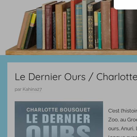
Le Dernier Ours / Charlo
P
par
Kahina27
u
b
C’est l’hist
l
Zoo, au Groe
i
ours, Anuri, 
é