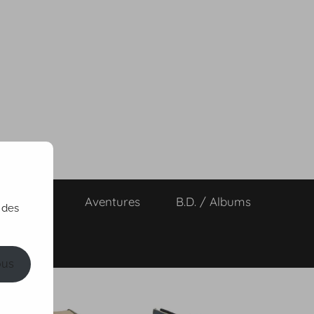
ts de vies
Aventures
B.D. / Albums
 des
ous