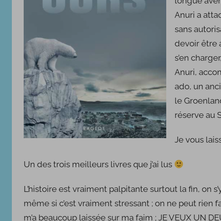
longue aven
l
e
Anuri a atta
1
sans autoris
7
devoir être 
s
s’en charger
e
Anuri, acco
p
ado, un anci
t
le Groenlan
e
réserve au 
m
b
Je vous laiss
r
e
Un des trois meilleurs livres que j’ai lus
2
0
L’histoire est vraiment palpitante surtout la fin, on s
1
même si c’est vraiment stressant ; on ne peut rien fa
9
m’a beaucoup laissée sur ma faim ; JE VEUX UN DEU