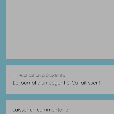
A
Navigation
r
Publication précédente
t
de
Le journal d’un dégonflé-Ca fait suer !
i
l’article
c
l
e
Laisser un commentaire
s