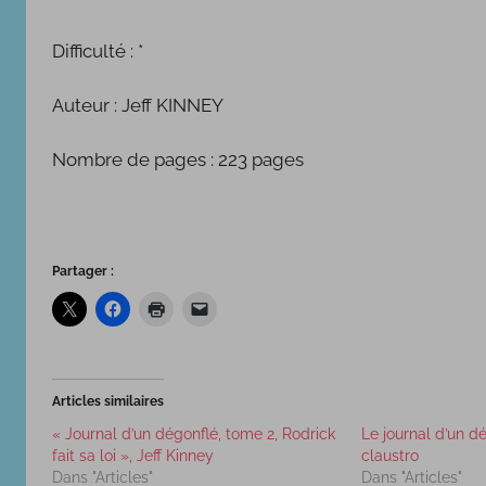
l
e
Difficulté : *
3
f
Auteur : Jeff KINNEY
é
v
Nombre de pages : 223 pages
r
i
e
r
Partager :
2
0
1
6
Articles similaires
« Journal d’un dégonflé, tome 2, Rodrick
Le journal d’un 
fait sa loi », Jeff Kinney
claustro
Dans "Articles"
Dans "Articles"