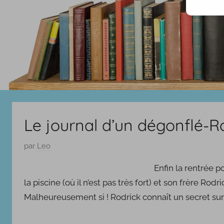
Le journal d’un dégonflé-Rod
P
par
Leo
u
Enfin la rentrée p
b
la piscine (où il n’est pas très fort) et son frère Rodri
l
Malheureusement si ! Rodrick connaît un secret sur G
i
é