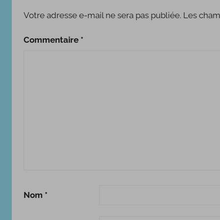
,
Votre adresse e-mail ne sera pas publiée.
Les champ
R
é
Commentaire
*
c
i
t
s
d
e
v
i
e
s
Nom
*