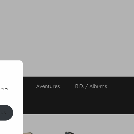
ts de vies
Aventures
B.D. / Albums
 des
ous