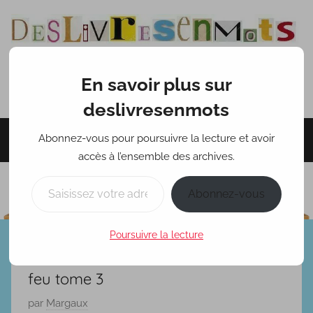
Aller
au
contenu
En savoir plus sur
deslivresenmots
deslivresenmots
Abonnez-vous pour poursuivre la lecture et avoir
Menu
accès à l’ensemble des archives.
Saisissez votre adresse e-mail…
Abonnez-vous
Poursuivre la lecture
le Manoir, Alisandre et le cercle de
feu tome 3
P
par
Margaux