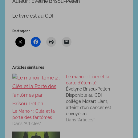
Auteur : Eveline Brisou-Pellen
Le livre est au CDI
Partager :
Articles similaires
Le manoir : Liam et la
carte d’éternité
Évelyne Brisou-Pellen
Disponible au CDI
collège Mozart Liam,
atteint d'un cancer est
Le Manoir : Cléa et la
envoyé en
porte des fantômes
convalescence dans un
Dans "Articles"
Dans "Articles"
manoir doté ni
d'électricité ni de