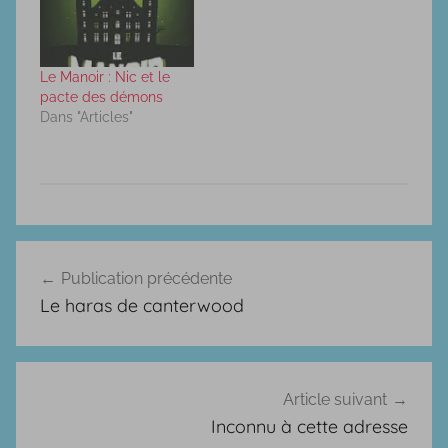
téléphone. Ce grand
bâtiment accueille
différents
pensionnaires aux
Le Manoir : Nic et le
vêtements étranges,
pacte des démons
qui ne semblent pas
Dans "Articles"
d'époque. Tous
semblent être en
convalescence, maison
de correction... Il
semble également y…
F
Navigation
a
Publication précédente
de
n
Le haras de canterwood
t
l’article
a
s
t
Article suivant
i
Inconnu à cette adresse