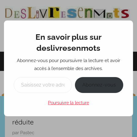
Aller
au
contenu
En savoir plus sur
deslivresenmots
deslivresenmots
Abonnez-vous pour poursuivre la lecture et avoir
Menu
accès à l’ensemble des archives.
Saisissez votre adresse e-mail…
Abonnez-vous
Poursuivre la lecture
Le musée des monstres :la tête
réduite
P
par
Pastec