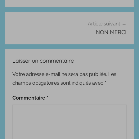
l’article
a
s
t
Article suivant
i
NON MERCI
q
u
e
Laisser un commentaire
Votre adresse e-mail ne sera pas publiée.
Les
champs obligatoires sont indiqués avec
*
Commentaire
*