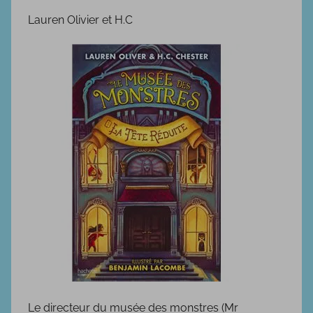
u
Lauren Olivier et H.C
b
l
i
é
l
e
1
8
d
é
c
e
m
b
r
e
Le directeur du musée des monstres (Mr