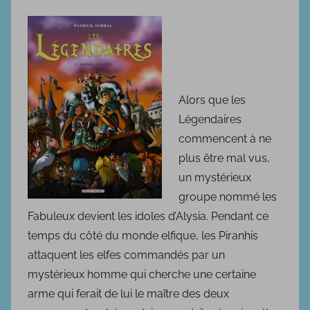
u
b
l
i
é
l
Alors que les
e
Légendaires
1
commencent à ne
8
plus être mal vus,
j
un mystérieux
a
groupe nommé les
n
Fabuleux devient les idoles d’Alysia. Pendant ce
v
temps du côté du monde elfique, les Piranhis
i
attaquent les elfes commandés par un
e
mystérieux homme qui cherche une certaine
r
arme qui ferait de lui le maître des deux
2