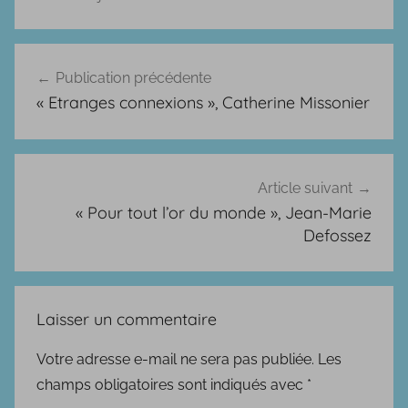
A
r
Navigation
t
Publication précédente
de
i
« Etranges connexions », Catherine Missonier
c
l’article
l
e
s
Article suivant
,
« Pour tout l’or du monde », Jean-Marie
B
Defossez
.
D
.
Laisser un commentaire
,
a
Votre adresse e-mail ne sera pas publiée.
Les
l
champs obligatoires sont indiqués avec
*
b