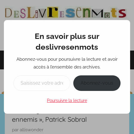
Aller
au
contenu
En savoir plus sur
deslivresenmots
deslivresenmots
Abonnez-vous pour poursuivre la lecture et avoir
Menu
accès à l’ensemble des archives.
Saisissez votre adresse e-mail…
Abonnez-vous
Poursuivre la lecture
« Les Légendaires, tome 3, Frères
ennemis », Patrick Sobral
P
par
alliswonder