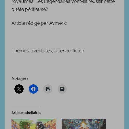
royaumes. Les Légendaires vont-ils réussir cette
0
1
quête périlleuse?
5
Article rédigé par Aymeric
Thèmes: aventures, science-fiction
Partager :
Articles similaires