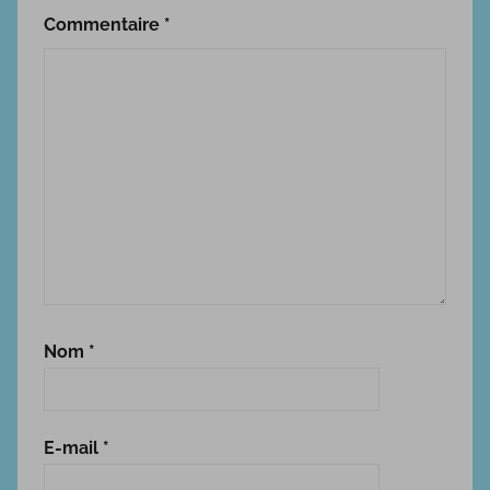
u
Commentaire
*
m
s
Nom
*
E-mail
*