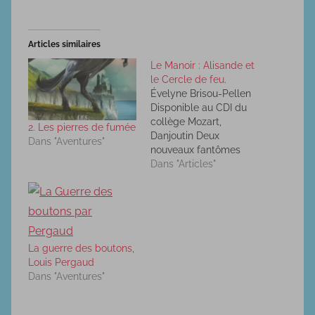
Articles similaires
Le Manoir : Alisande et
le Cercle de feu.
Évelyne Brisou-Pellen
Disponible au CDI du
collège Mozart,
2. Les pierres de fumée
Danjoutin Deux
Dans "Aventures"
nouveaux fantômes
arrivent au Manoir. On
Dans "Articles"
ne sait pas d'où ils
viennent, de quand ils
sont et comment ils
sont venus. Le docteur
Roi, ne pouvant pas les
La guerre des boutons,
surveiller tous les deux,
Louis Pergaud
relâche sa surveillance.
Dans "Aventures"
Alisande, arrivée par
barque, a…