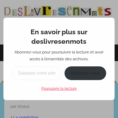
Aller
au
contenu
En savoir plus sur
deslivresenmots
deslivresenmots
Abonnez-vous pour poursuivre la lecture et avoir
Menu
accès à l’ensemble des archives.
Saisissez votre adresse e-mail…
Abonnez-vous
Poursuivre la lecture
Les pierres de fumée
P
par
Irinava
u
1.La prédiction