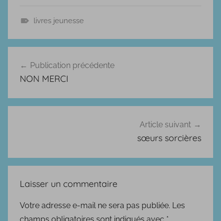
livres jeunesse
A
v
Navigation
e
Publication précédente
de
n
NON MERCI
t
l’article
u
r
e
Article suivant
s
sœurs sorcières
,
F
a
Laisser un commentaire
n
t
Votre adresse e-mail ne sera pas publiée.
Les
a
champs obligatoires sont indiqués avec
*