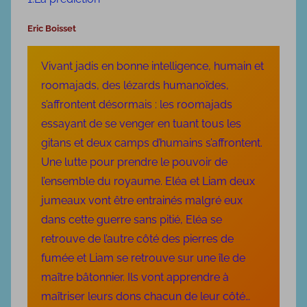
b
l
Eric Boisset
i
é
Vivant jadis en bonne intelligence, humain et
l
roomajads, des lézards humanoïdes,
e
s’affrontent désormais : les roomajads
1
essayant de se venger en tuant tous les
8
gitans et deux camps d’humains s’affrontent.
d
Une lutte pour prendre le pouvoir de
é
l’ensemble du royaume. Eléa et Liam deux
c
jumeaux vont être entrainés malgré eux
e
m
dans cette guerre sans pitié, Eléa se
b
retrouve de l’autre côté des pierres de
r
fumée et Liam se retrouve sur une île de
e
maître bâtonnier. Ils vont apprendre à
2
maîtriser leurs dons chacun de leur côté…