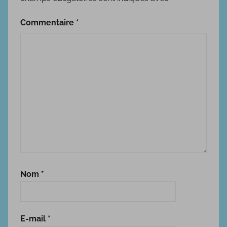
s
t
Commentaire
*
i
q
u
e
Nom
*
E-mail
*