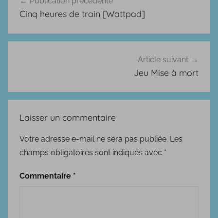
Publication précédente
de
c
Cinq heures de train [Wattpad]
i
l’article
t
s
d
Article suivant
e
Jeu Mise à mort
v
i
e
Laisser un commentaire
s
Votre adresse e-mail ne sera pas publiée.
Les
champs obligatoires sont indiqués avec
*
Commentaire
*