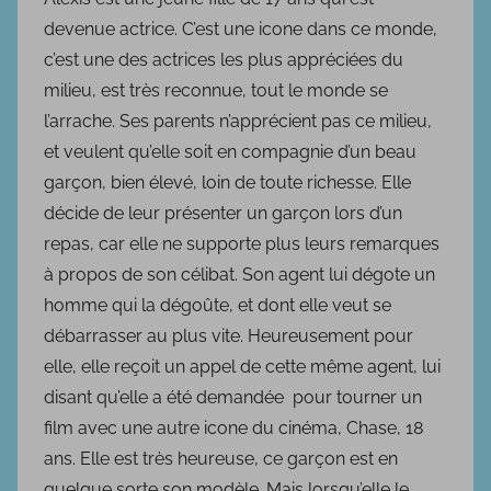
b
devenue actrice. C’est une icone dans ce monde,
l
c’est une des actrices les plus appréciées du
i
milieu, est très reconnue, tout le monde se
é
l’arrache. Ses parents n’apprécient pas ce milieu,
l
e
et veulent qu’elle soit en compagnie d’un beau
2
garçon, bien élevé, loin de toute richesse. Elle
1
décide de leur présenter un garçon lors d’un
m
repas, car elle ne supporte plus leurs remarques
a
à propos de son célibat. Son agent lui dégote un
r
homme qui la dégoûte, et dont elle veut se
s
débarrasser au plus vite. Heureusement pour
2
elle, elle reçoit un appel de cette même agent, lui
0
disant qu’elle a été demandée pour tourner un
1
film avec une autre icone du cinéma, Chase, 18
8
ans. Elle est très heureuse, ce garçon est en
quelque sorte son modèle. Mais lorsqu’elle le