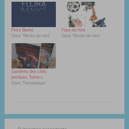
Flora Banks
Fous de foot
Dans "Récits de vies"
Dans "Récits de vies"
Gardiens des cités
perdues, Tome 1.
Dans "Fantastique"
R
Navigation
é