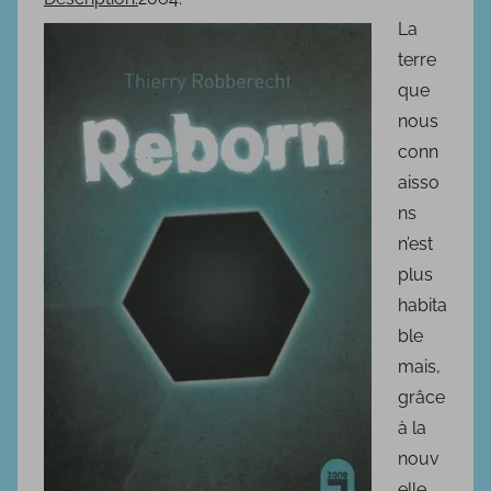
b
La
l
terre
i
que
é
nous
l
e
conn
2
aisso
2
ns
m
n’est
a
plus
r
habita
s
ble
2
mais,
0
grâce
1
à la
5
nouv
elle