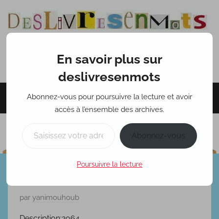
Aller
au
contenu
En savoir plus sur
deslivresenmots
deslivresenmots
Abonnez-vous pour poursuivre la lecture et avoir
Menu
accès à l’ensemble des archives.
Saisissez votre adresse e-mail…
Abonnez-vous
Poursuivre la lecture
Reborn.
P
par
yanimouhoub
u
Description:
2064.