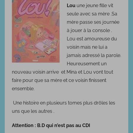
b
Lou
une jeune fille vit
l
seule avec sa mère .Sa
i
mère passe ses journée
é
à jouer à la console .
l
Lou est amoureuse du
e
voisin mais ne lui a
1
jamais adressé la parole.
8
Heureusement un
o
c
nouveau voisin arrive et Mina et Lou vont tout
t
faire pour que sa mère et ce voisin finissent
o
ensemble.
b
r
Une histoire en plusieurs tomes plus drôles les
e
uns que les autres .
2
Attention : B.D qui n’est pas au CDI
0