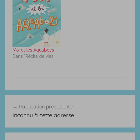
Moi et les Aquaboys
Dans "Récits de vies"
B
Navigation
.
Publication précédente
de
D
Inconnu à cette adresse
.
l’article
,
a