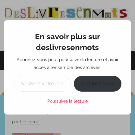
Aller
au
contenu
En savoir plus sur
deslivresenmots
deslivresenmots
Abonnez-vous pour poursuivre la lecture et avoir
Menu
accès à l’ensemble des archives.
Saisissez votre adresse e-mail…
Abonnez-vous
Poursuivre la lecture
Tome 1 Lou journal infime
P
par
Lolicorne
u