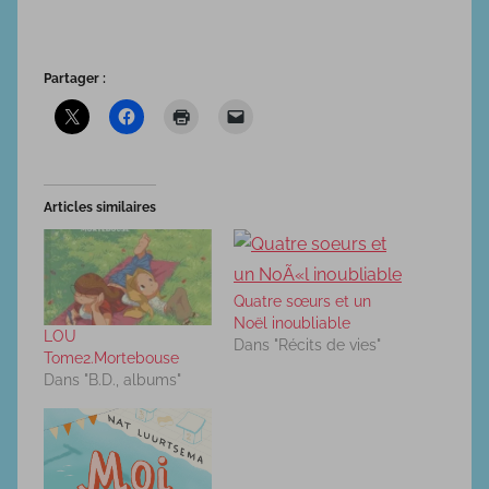
1
8
Partager :
Articles similaires
Quatre sœurs et un
Noël inoubliable
LOU
Dans "Récits de vies"
Tome2.Mortebouse
Dans "B.D., albums"