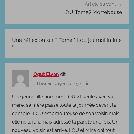
l
Article suivant
b
LOU Tome2.Mortebouse
u
m
s
Une réflexion sur “
Tome 1 Lou journal infime
”
Ogut Elvan
dit :
28 février 2019 à 20 h 50 min
Une jeune fille nommée LOU vit seule avec sa
mère, sa mère passe toute la journée devant la
console , LOU est amoureuse de son voisin mais
elle ne lui a jamais adressé la parole une fois. Un
nouveau voisin est arrivé. LOU et Mina ont tout